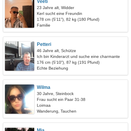
Veeti
23 Jahre alt, Widder
Kerl sucht eine Freundin
178 cm (5'11"), 82 kg (180 Pfund)
Familie
Petteri
46 Jahre alt, Schütze
Ich bin Kinderarzt und suche eine charmante
Frau
176 cm (5'10"), 87 kg (191 Pfund)
Echte Beziehung
Wilma
30 Jahre, Steinbock
Frau sucht ein Paar 31-38
Loimaa
Wanderung, Tauchen
Mia