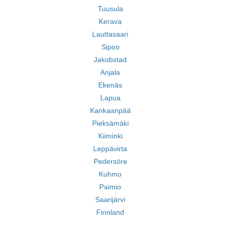
Tuusula
Kerava
Lauttasaari
Sipoo
Jakobstad
Anjala
Ekenäs
Lapua
Kankaanpää
Pieksämäki
Kiiminki
Leppävirta
Pedersöre
Kuhmo
Paimio
Saarijärvi
Finnland