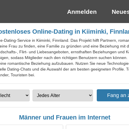
Anmelden
Neues
stenloses Online-Dating in Kiiminki, Finnl
ne-Dating-Service in Kiiminki, Finnland. Das Projekt hilft Partnern, rom
eine Frau zu finden, eine Familie zu gründen und eine Beziehung mit d
ndschafts-, Flirt- und Liebesangeboten, ernsthaften Beziehungen und 
unigen, sodass Mitglieder nach den richtigen Benutzern suchen könne
, eine romantische Beziehung aufzubauen. Nutzen Sie neue Technolog
ielle Dating-Chats und die Auswahl der am besten geeigneten Profile. T
änder, Touristen bei.
Männer und Frauen im Internet