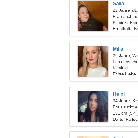
Salla
22 Jahre alt
Frau sucht 
Kiiminki, Fin
Ernsthafte B
Milla
26 Jahre, Wi
Lass uns cha
Frau
Kiiminki
Echte Liebe
Heini
34 Jahre, Kr
Frau sucht e
161 cm (5'4"
Darts, Rolls