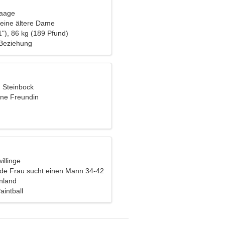
Waage
eine ältere Dame
"), 86 kg (189 Pfund)
 Beziehung
, Steinbock
ine Freundin
illinge
nde Frau sucht einen Mann 34-42
nnland
aintball