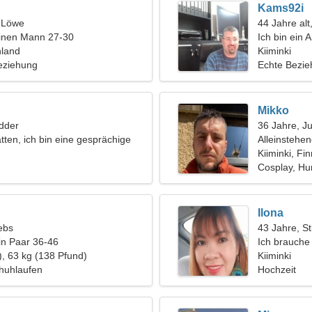
Kams92i
, Löwe
44 Jahre alt
einen Mann 27-30
Ich bin ein 
nland
leidenschaft
Kiiminki
eziehung
Echte Bezi
Mikko
dder
36 Jahre, J
tten, ich bin eine gesprächige
Alleinstehe
Kiiminki, Fi
Cosplay, H
Ilona
ebs
43 Jahre, St
in Paar 36-46
Ich brauche
), 63 kg (138 Pfund)
um zusamme
Kiiminki
chuhlaufen
Hochzeit