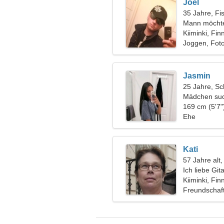
Joel
35 Jahre, Fi
Mann möchte
Kiiminki, Fin
Joggen, Fot
Jasmin
25 Jahre, Sc
Mädchen suc
169 cm (5'7"
Ehe
Kati
57 Jahre alt,
Ich liebe Git
Kiiminki, Fin
Freundschaf