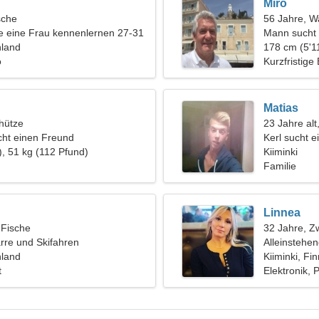
Miro
sche
56 Jahre, 
 eine Frau kennenlernen 27-31
Mann sucht 
nland
178 cm (5'11
o
Kurzfristige
Matias
hütze
23 Jahre alt
ht einen Freund
Kerl sucht e
), 51 kg (112 Pfund)
Kiiminki
Familie
Linnea
 Fische
32 Jahre, Zw
arre und Skifahren
Alleinstehe
nland
Kiiminki, Fi
t
Elektronik, P