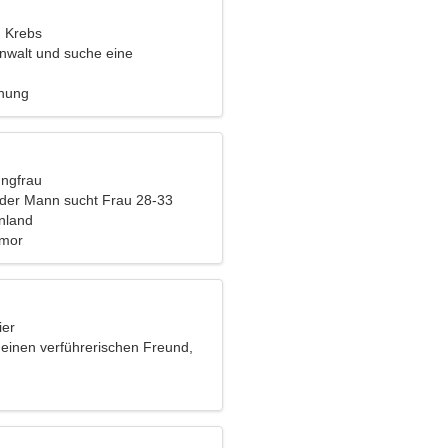
, Krebs
Anwalt und suche eine
liche Frau
ehung
ungfrau
nder Mann sucht Frau 28-33
nnland
umor
ier
 einen verführerischen Freund,
n Ski zu fahren