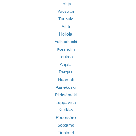
Lohja
Vuosaari
Tuusula
Vihti
Hollola
Valkeakoski
Korsholm
Laukaa
Anjala
Pargas
Naantali
Äänekoski
Pieksämäki
Leppävirta
Kurikka
Pedersöre
Sotkamo
Finnland