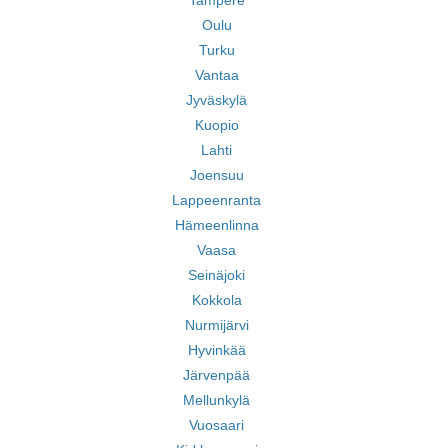
Tampere
Oulu
Turku
Vantaa
Jyväskylä
Kuopio
Lahti
Joensuu
Lappeenranta
Hämeenlinna
Vaasa
Seinäjoki
Kokkola
Nurmijärvi
Hyvinkää
Järvenpää
Mellunkylä
Vuosaari