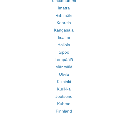
Kirkkonummi
Imatra
Riihimäki
Kaarela
Kangasala
Iisalmi
Hollola
Sipoo
Lempäälä
Mäntsälä
Ulvila
Kiiminki
Kurikka
Joutseno
Kuhmo
Finnland