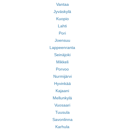
Vantaa
Jyväskylä
Kuopio
Lahti
Pori
Joensuu
Lappeenranta
Seinäjoki
Mikkeli
Porvoo
Nurmijärvi
Hyvinkää
Kajaani
Mellunkylä
Vuosaari
Tuusula
Savonlinna
Karhula