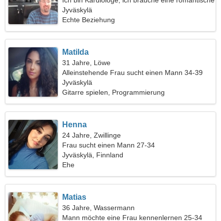
Ich bin Kardiologe, ich brauche eine romantische
Frau
Jyväskylä
Echte Beziehung
Matilda
31 Jahre, Löwe
Alleinstehende Frau sucht einen Mann 34-39
Jyväskylä
Gitarre spielen, Programmierung
Henna
24 Jahre, Zwillinge
Frau sucht einen Mann 27-34
Jyväskylä, Finnland
Ehe
Matias
36 Jahre, Wassermann
Mann möchte eine Frau kennenlernen 25-34