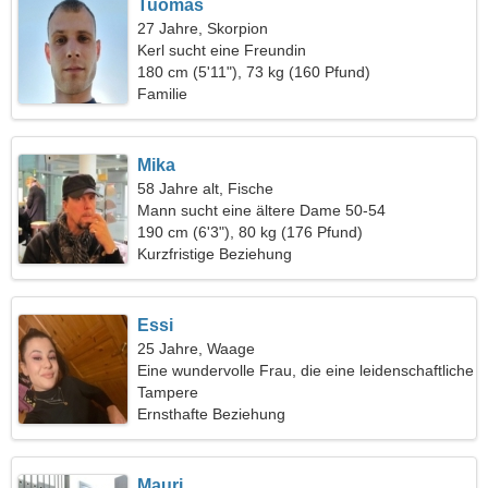
Tuomas
27 Jahre, Skorpion
Kerl sucht eine Freundin
180 cm (5'11"), 73 kg (160 Pfund)
Familie
Mika
58 Jahre alt, Fische
Mann sucht eine ältere Dame 50-54
190 cm (6'3"), 80 kg (176 Pfund)
Kurzfristige Beziehung
Essi
25 Jahre, Waage
Eine wundervolle Frau, die eine leidenschaftliche
Beziehung sucht
Tampere
Ernsthafte Beziehung
Mauri