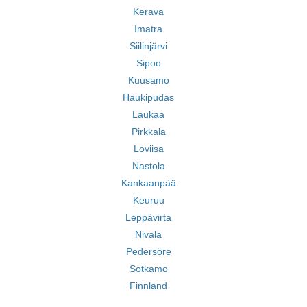
Kerava
Imatra
Siilinjärvi
Sipoo
Kuusamo
Haukipudas
Laukaa
Pirkkala
Loviisa
Nastola
Kankaanpää
Keuruu
Leppävirta
Nivala
Pedersöre
Sotkamo
Finnland