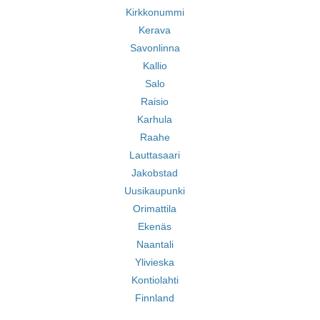
Kirkkonummi
Kerava
Savonlinna
Kallio
Salo
Raisio
Karhula
Raahe
Lauttasaari
Jakobstad
Uusikaupunki
Orimattila
Ekenäs
Naantali
Ylivieska
Kontiolahti
Finnland