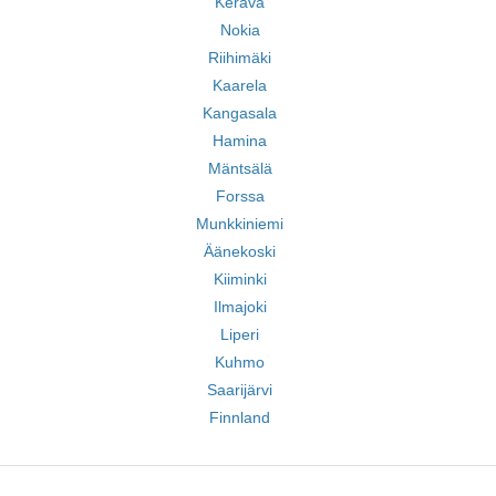
Kerava
Nokia
Riihimäki
Kaarela
Kangasala
Hamina
Mäntsälä
Forssa
Munkkiniemi
Äänekoski
Kiiminki
Ilmajoki
Liperi
Kuhmo
Saarijärvi
Finnland