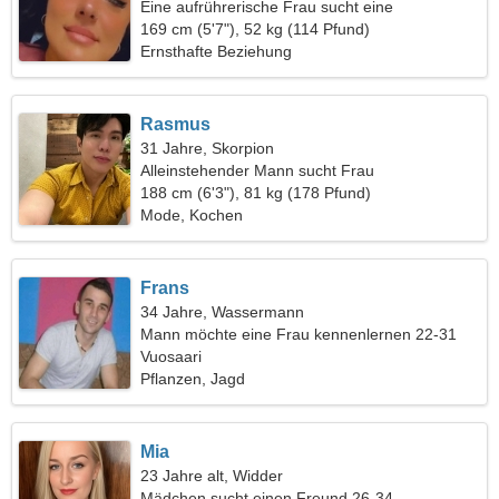
Eine aufrührerische Frau sucht eine
leidenschaftliche Beziehung
169 cm (5'7"), 52 kg (114 Pfund)
Ernsthafte Beziehung
Rasmus
31 Jahre, Skorpion
Alleinstehender Mann sucht Frau
188 cm (6'3"), 81 kg (178 Pfund)
Mode, Kochen
Frans
34 Jahre, Wassermann
Mann möchte eine Frau kennenlernen 22-31
Vuosaari
Pflanzen, Jagd
Mia
23 Jahre alt, Widder
Mädchen sucht einen Freund 26-34