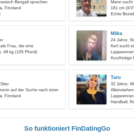
nesisch Bengali sprechen
Mann sucht 
a, Finnland
181 cm (6'0"
t
Echte Bezi
Miika
er
24 Jahre, S
ale Frau, die eine
Kerl sucht e
liche Beziehung sucht
), 48 kg (105 Pfund)
Lappeenran
Kurzfristige
Taru
 Stier
32 Jahre, 
gnerin auf der Suche nach einer
Alleinstehe
hen Frau
a, Finnland
Lappeenrant
Handball, Ro
So funktioniert FinDatingGo