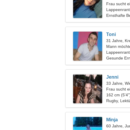
Frau sucht 
Lappeenrant
Ernsthafte B
Toni
31 Jahre, Kr
Mann möchte
Lappeenrant
Gesunde Ern
Jenni
33 Jahre, Wi
Frau sucht e
162 cm (5'4"
Rugby, Lekt
Minja
60 Jahre, Ju