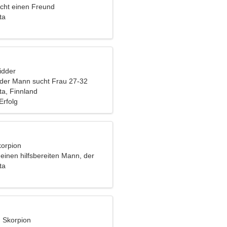
cht einen Freund
ta
idder
nder Mann sucht Frau 27-32
a, Finnland
rfolg
korpion
einen hilfsbereiten Mann, der
ocht
ta
, Skorpion