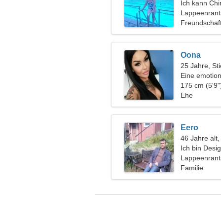
Ich kann Chi
Lappeenrant
Freundschaf
Oona
25 Jahre, Sti
Eine emotion
leidenschaft
175 cm (5'9"
Ehe
Eero
46 Jahre alt,
Ich bin Desi
ungewöhnlic
Lappeenrant
Familie