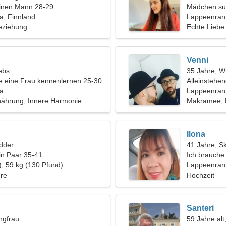
einen Mann 28-29
Mädchen su
a, Finnland
Lappeenran
eziehung
Echte Liebe
Venni
ebs
35 Jahre, W
 eine Frau kennenlernen 25-30
Alleinstehe
a
Lappeenrant
ährung, Innere Harmonie
Makramee, E
Ilona
dder
41 Jahre, S
in Paar 35-41
Ich brauche 
), 59 kg (130 Pfund)
zusammen k
Lappeenran
üre
Hochzeit
Santeri
ngfrau
59 Jahre alt