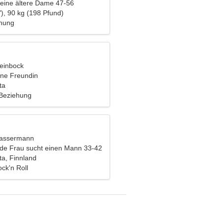
eine ältere Dame 47-56
), 90 kg (198 Pfund)
ehung
teinbock
ine Freundin
ta
 Beziehung
Wassermann
nde Frau sucht einen Mann 33-42
a, Finnland
ck'n Roll