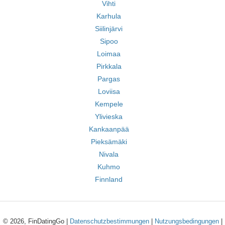
Vihti
Karhula
Siilinjärvi
Sipoo
Loimaa
Pirkkala
Pargas
Loviisa
Kempele
Ylivieska
Kankaanpää
Pieksämäki
Nivala
Kuhmo
Finnland
© 2026, FinDatingGo |
Datenschutzbestimmungen
|
Nutzungsbedingungen
|