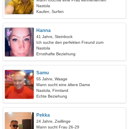
Mann möchte eine Frau kennenlernen
Nastola
Kaufen, Surfen
Hanna
41 Jahre, Steinbock
Ich suche den perfekten Freund zum
gemeinsamen Wandern
Nastola
Ernsthafte Beziehung
Samu
55 Jahre, Waage
Mann sucht eine ältere Dame
Nastola, Finnland
Echte Beziehung
Pekka
24 Jahre, Zwillinge
Mann sucht Frau 26-29