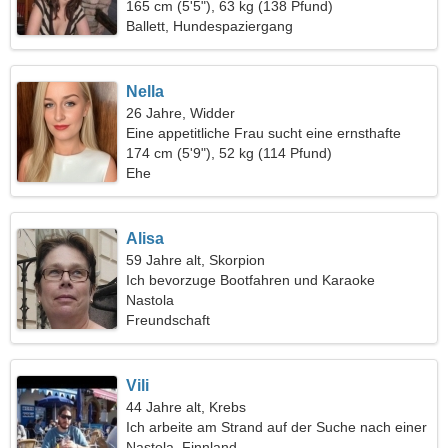
165 cm (5'5"), 63 kg (138 Pfund)
Ballett, Hundespaziergang
Nella
26 Jahre, Widder
Eine appetitliche Frau sucht eine ernsthafte
Beziehung
174 cm (5'9"), 52 kg (114 Pfund)
Ehe
Alisa
59 Jahre alt, Skorpion
Ich bevorzuge Bootfahren und Karaoke
Nastola
Freundschaft
Vili
44 Jahre alt, Krebs
Ich arbeite am Strand auf der Suche nach einer
romantischen Frau
Nastola, Finnland