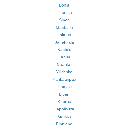
Lohja
Tuusula
Sipoo
Mäntsälä
Loimaa
Janakkala
Nastola
Lapua
Naantali
Ylivieska
Kankaanpää
Ilmajoki
Liperi
Keuruu
Leppävirta
Kurikka
Finnland