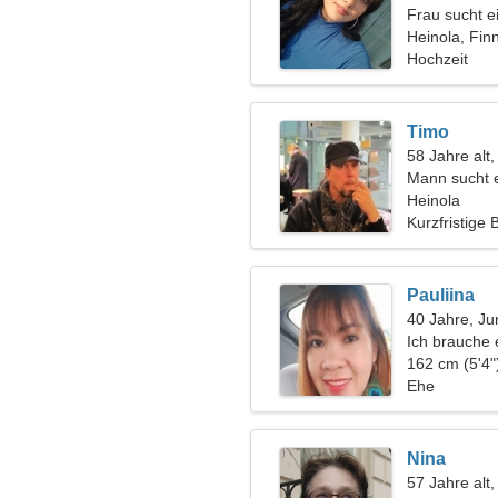
Frau sucht 
Heinola, Fin
Hochzeit
Timo
58 Jahre alt
Mann sucht 
Heinola
Kurzfristige
Pauliina
40 Jahre, Ju
Ich brauche 
zusammen z
162 cm (5'4"
Ehe
Nina
57 Jahre alt,