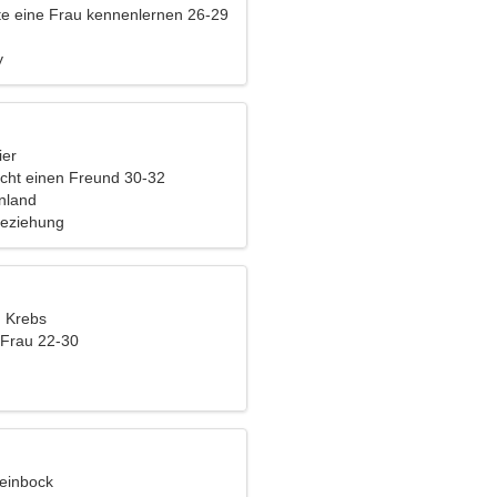
e eine Frau kennenlernen 26-29
y
ier
cht einen Freund 30-32
nnland
Beziehung
, Krebs
 Frau 22-30
teinbock