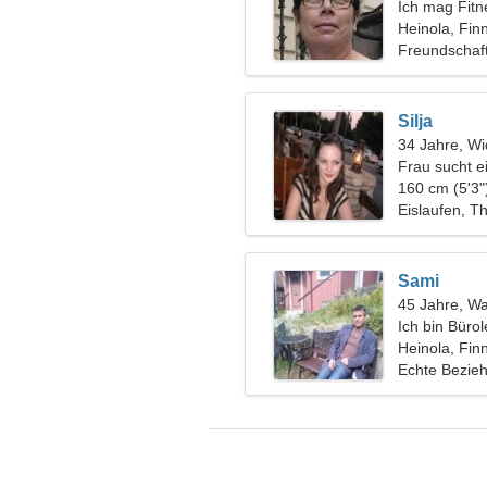
Ich mag Fitn
Heinola, Fin
Freundschaf
Silja
34 Jahre, Wi
Frau sucht e
160 cm (5'3"
Eislaufen, T
Sami
45 Jahre, W
Ich bin Bürol
Frau
Heinola, Fin
Echte Bezie