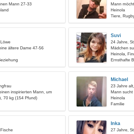
einen Mann 27-33
Mann möcht
nland
Heinola
Tiere, Rugb
Suvi
, Löwe
24 Jahre, St
eine ältere Dame 47-56
Mädchen su
Heinola, Fi
 Beziehung
Ernsthafte 
Michael
ngfrau
23 Jahre alt
einen inspirierten Mann, um
Mann sucht
u tanzen
), 70 kg (154 Pfund)
Heinola
Familie
Inka
 Fische
27 Jahre, S