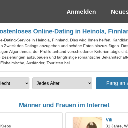
Anmelden
Neues
ostenloses Online-Dating in Heinola, Finnla
ne-Dating-Service in Heinola, Finnland. Dies wird Ihnen helfen, Kandidat
 Zweck des Datings anzugeben und schöne Fotos hinzuzufügen. Das P
igen Algorithmus, der Profile anhand verschiedener Kriterien abgleicht.
ke Beziehungen aufzubauen und langfristige romantische Bekanntschaft
 Einheimische, Ausländer, Touristen bei.
Männer und Frauen im Internet
Vili
, Krebs
31 Jahre, W