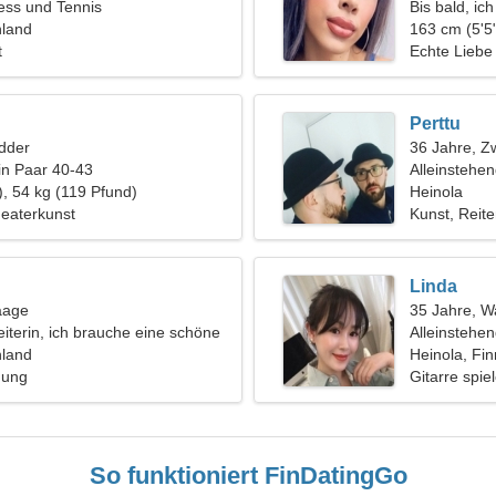
ess und Tennis
Bis bald, ich
nland
163 cm (5'5"
t
Echte Liebe
Perttu
dder
36 Jahre, Zw
in Paar 40-43
Alleinstehe
), 54 kg (119 Pfund)
Heinola
heaterkunst
Kunst, Reit
Linda
aage
35 Jahre, 
eiterin, ich brauche eine schöne
Alleinstehe
nland
Heinola, Fi
hung
Gitarre spie
So funktioniert FinDatingGo