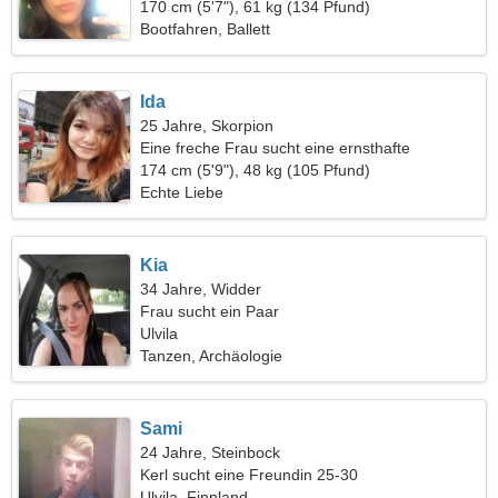
170 cm (5'7"), 61 kg (134 Pfund)
Bootfahren, Ballett
Ida
25 Jahre, Skorpion
Eine freche Frau sucht eine ernsthafte
Beziehung
174 cm (5'9"), 48 kg (105 Pfund)
Echte Liebe
Kia
34 Jahre, Widder
Frau sucht ein Paar
Ulvila
Tanzen, Archäologie
Sami
24 Jahre, Steinbock
Kerl sucht eine Freundin 25-30
Ulvila, Finnland