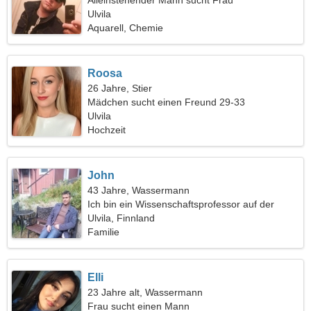
Alleinstehender Mann sucht Frau
Ulvila
Aquarell, Chemie
Roosa
26 Jahre, Stier
Mädchen sucht einen Freund 29-33
Ulvila
Hochzeit
John
43 Jahre, Wassermann
Ich bin ein Wissenschaftsprofessor auf der
Suche nach einer lustigen Frau
Ulvila, Finnland
Familie
Elli
23 Jahre alt, Wassermann
Frau sucht einen Mann