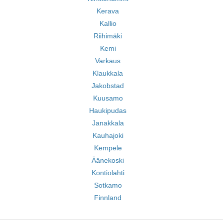
Kerava
Kallio
Riihimäki
Kemi
Varkaus
Klaukkala
Jakobstad
Kuusamo
Haukipudas
Janakkala
Kauhajoki
Kempele
Äänekoski
Kontiolahti
Sotkamo
Finnland