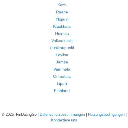
Kemi
Raahe
Ylöjärvi
Klaukkala
Heinola
Valkeakoski
Uusikaupunki
Loviisa
Jämsä
Vammala
Orimattila
Liperi
Finnland
© 2026, FinDatingGo |
Datenschutzbestimmungen
|
Nutzungsbedingungen
|
Kontaktiere uns