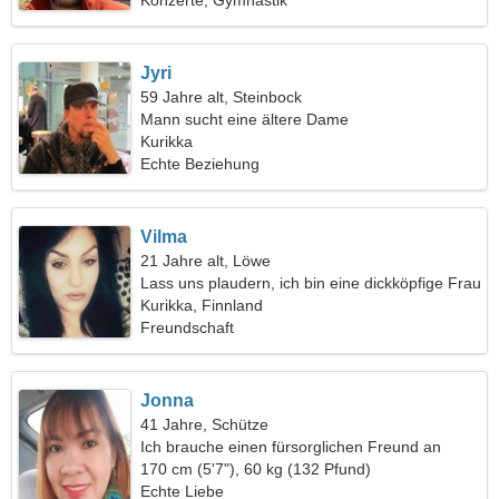
Konzerte, Gymnastik
Jyri
59 Jahre alt, Steinbock
Mann sucht eine ältere Dame
Kurikka
Echte Beziehung
Vilma
21 Jahre alt, Löwe
Lass uns plaudern, ich bin eine dickköpfige Frau
Kurikka, Finnland
Freundschaft
Jonna
41 Jahre, Schütze
Ich brauche einen fürsorglichen Freund an
meiner Seite
170 cm (5'7"), 60 kg (132 Pfund)
Echte Liebe