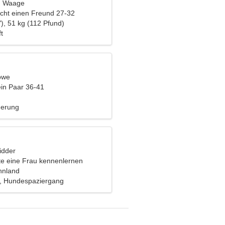
t, Waage
cht einen Freund 27-32
), 51 kg (112 Pfund)
t
öwe
ein Paar 36-41
derung
idder
e eine Frau kennenlernen
nnland
ng, Hundespaziergang