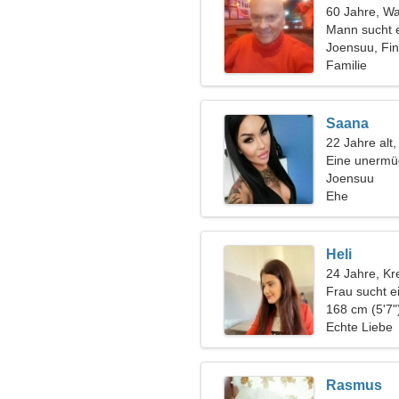
60 Jahre, W
Mann sucht 
Joensuu, Fi
Familie
Saana
22 Jahre alt
Eine unermü
Joensuu
Ehe
Heli
24 Jahre, Kr
Frau sucht 
168 cm (5'7"
Echte Liebe
Rasmus