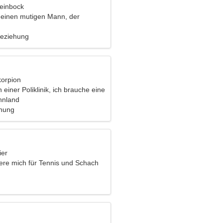
teinbock
 einen mutigen Mann, der
campen geht
Beziehung
korpion
n einer Poliklinik, ich brauche eine
au
nnland
ehung
ier
iere mich für Tennis und Schach