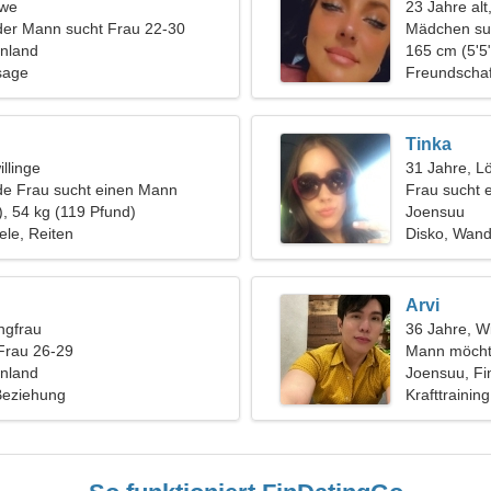
öwe
23 Jahre al
der Mann sucht Frau 22-30
Mädchen su
nnland
165 cm (5'5"
sage
Freundschaf
Tinka
llinge
31 Jahre, L
de Frau sucht einen Mann
Frau sucht 
), 54 kg (119 Pfund)
Joensuu
le, Reiten
Disko, Wan
Arvi
ngfrau
36 Jahre, W
Frau 26-29
Mann möcht
nnland
Joensuu, Fi
 Beziehung
Krafttraini