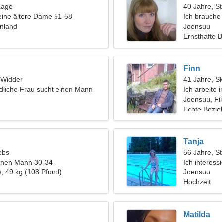
aage
40 Jahre, S
eine ältere Dame 51-58
Ich brauche
nnland
zusammen 
Joensuu
Ernsthafte 
Finn
, Widder
41 Jahre, S
dliche Frau sucht einen Mann
Ich arbeite i
schlanke Fr
Joensuu, Fi
Echte Bezi
Tanja
ebs
56 Jahre, St
einen Mann 30-34
Ich interess
), 49 kg (108 Pfund)
Joensuu
Hochzeit
Matilda