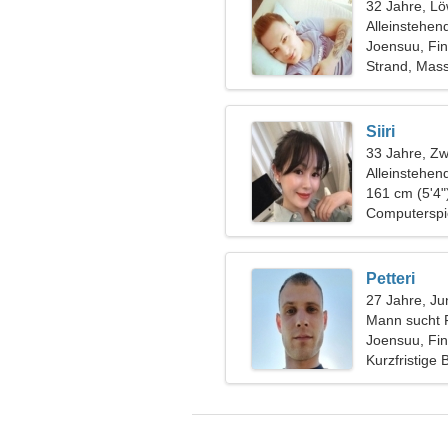
32 Jahre, L
Alleinstehen
Joensuu, Fi
Strand, Mas
Siiri
33 Jahre, Zwi
Alleinstehen
161 cm (5'4"
Computerspie
Petteri
27 Jahre, Ju
Mann sucht 
Joensuu, Fi
Kurzfristige