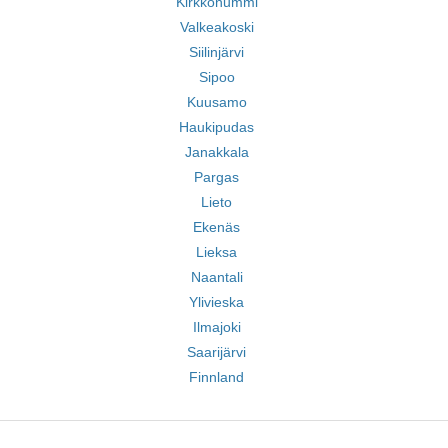
Kirkkonummi
Valkeakoski
Siilinjärvi
Sipoo
Kuusamo
Haukipudas
Janakkala
Pargas
Lieto
Ekenäs
Lieksa
Naantali
Ylivieska
Ilmajoki
Saarijärvi
Finnland