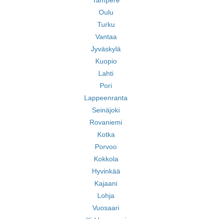
Tampere
Oulu
Turku
Vantaa
Jyväskylä
Kuopio
Lahti
Pori
Lappeenranta
Seinäjoki
Rovaniemi
Kotka
Porvoo
Kokkola
Hyvinkää
Kajaani
Lohja
Vuosaari