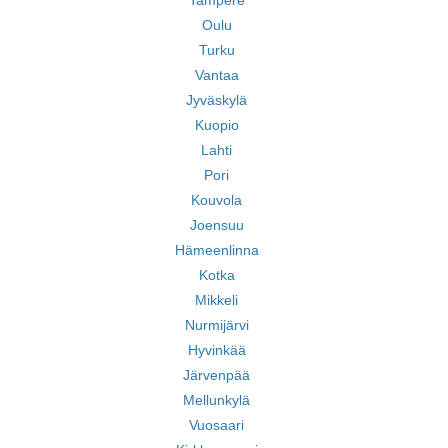
Tampere
Oulu
Turku
Vantaa
Jyväskylä
Kuopio
Lahti
Pori
Kouvola
Joensuu
Hämeenlinna
Kotka
Mikkeli
Nurmijärvi
Hyvinkää
Järvenpää
Mellunkylä
Vuosaari