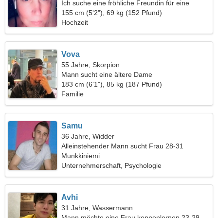
Ich suche eine fröhliche Freundin für eine
gemeinsame Reise
155 cm (5'2"), 69 kg (152 Pfund)
Hochzeit
Vova
55 Jahre, Skorpion
Mann sucht eine ältere Dame
183 cm (6'1"), 85 kg (187 Pfund)
Familie
Samu
36 Jahre, Widder
Alleinstehender Mann sucht Frau 28-31
Munkkiniemi
Unternehmerschaft, Psychologie
Avhi
31 Jahre, Wassermann
Mann möchte eine Frau kennenlernen 23-29