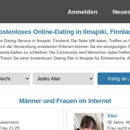
Anmelden
Neues
ostenloses Online-Dating in Ilmajoki, Finnla
ne-Dating-Service in Ilmajoki, Finnland. Die Seite hilft dabei, Treffen z
ch die Verwendung erweiterter Kriterien können Sie ein einzigartiges
nntschaften zu schließen. Die Community wird Menschen dabei helfen
eten Sie einer kostenlosen Dating-Site in Ilmajoki für Einheimische, Au
Männer und Frauen im Internet
Viivi
assermann
30 Jahre, W
Frau 21-29
Frau sucht 