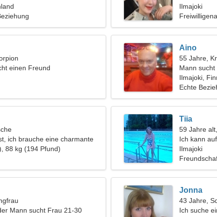
nland
Ilmajoki
 Beziehung
Freiwilligen
Aino
orpion
55 Jahre, K
ht einen Freund
Mann sucht 
Ilmajoki, Fi
Echte Bezi
Tiia
sche
59 Jahre al
ist, ich brauche eine charmante
Ich kann auf
), 88 kg (194 Pfund)
kommunizie
Ilmajoki
Freundschaf
Jonna
ngfrau
43 Jahre, S
der Mann sucht Frau 21-30
Ich suche e