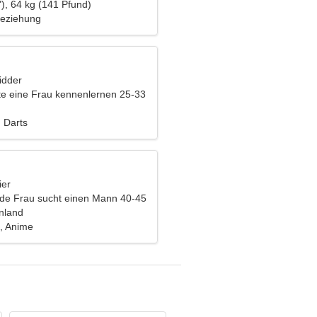
), 64 kg (141 Pfund)
Beziehung
idder
e eine Frau kennenlernen 25-33
 Darts
ier
nde Frau sucht einen Mann 40-45
nnland
, Anime