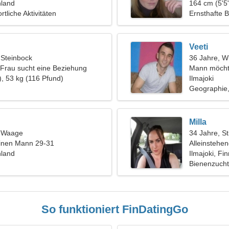
nland
Tanzen
164 cm (5'5"
tliche Aktivitäten
Ernsthafte 
Veeti
 Steinbock
36 Jahre, W
e Frau sucht eine Beziehung
Mann möcht
), 53 kg (116 Pfund)
Ilmajoki
Geographie,
Milla
, Waage
34 Jahre, St
einen Mann 29-31
Alleinstehe
nland
Ilmajoki, Fi
Bienenzucht
So funktioniert FinDatingGo