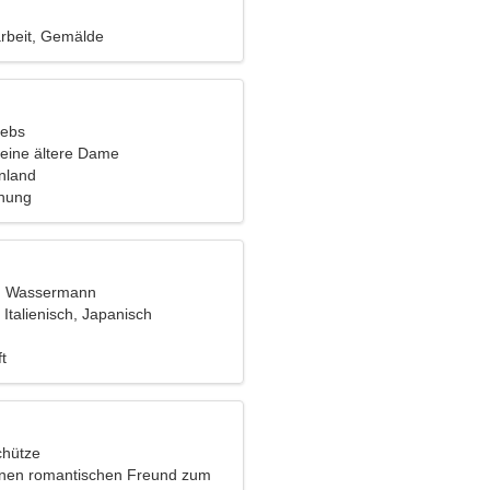
arbeit, Gemälde
rebs
eine ältere Dame
nnland
ehung
t, Wassermann
 Italienisch, Japanisch
ren
t
chütze
inen romantischen Freund zum