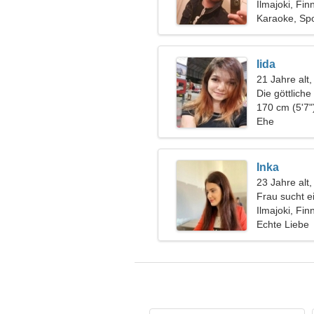
Ilmajoki, Fin
Karaoke, Spor
Iida
21 Jahre alt,
Die göttlich
170 cm (5'7"
Ehe
Inka
23 Jahre alt
Frau sucht 
Ilmajoki, Fin
Echte Liebe