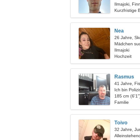
Ilmajoki, Fin
Kurzfristige
Nea
26 Jahre, Sk
Mädchen suc
Ilmajoki
Hochzeit
Rasmus
41 Jahre, Fi
Ich bin Poliz
Frau
185 cm (6'1"
Familie
Toivo
32 Jahre, Ju
Alleinstehen